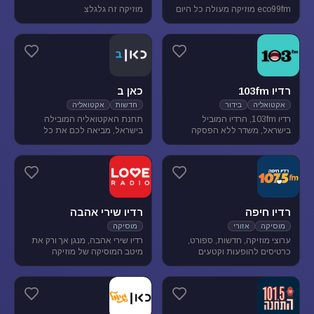
eco99fm מוזיקה מעולה כל היום
מוזיקה זה גלגלצ
רדיו 103fm
כאן ב
אקטואליה
בידור
חדשות
אקטואליה
רדיו 103fm, הרדיו המוביל
תחנת האקטואליה המובילה
בישראל, משדר ללא הפסקה
בישראל, מביאה לכם את כל
תוכניות אקטואליה וייעוץ, בידור
העדכונים מהשטח, התחקירים
וסאטירה, עם מיטב המגישים
והפרשנויות, של האירועים שעל
והעיתונאים
סדר היום הישראלי.
רדיו חיפה
רדיו שירי אהבה
מוסיקה
אזורי
מוסיקה
ערוצי מוזיקה, חדשות, ספורט,
רדיו שירי אהבה, מנגן אך ורק את
כרטיסים להופעות וקטעים
מיטב המוסיקה של מוזיקה
נבחרים מתכניות רדיו חיפה.
רומנטית לועזית . מיטב הזמרים
והלהקות הטובות של שנות ה-80-
90 מושמעים עד היום