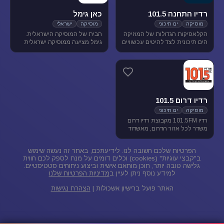
רדיו התחנה 101.5
כאן גימל
מוסיקה
ים תיכוני
מוסיקה
ישראלי
הקלאסיקות הגדולות של המוזיקה
הבית של המוסיקה הישראלית.
הים תיכונית לצד להיטים עכשוויים
גימל מציעה ממוסיקה ישראלית
בטעם של פעם. התחנה משדרת
מגוונת בכל שעות היום, ומעניקה
בתדר 101.5 באיזור הצפון.
במה ליוצרים ואמנים ותיקים
ישראלים, לצד חשיפת אמנים
צעירים בתחילת דרכם.
רדיו דרום 101.5
מוסיקה
ים תיכוני
רדיו 101.5FM מקבוצת רדיו דרום
משדר לכל אזור הדרום, מאשדוד
ועד פאתי אילת. ברדיו 101.5
מוזיקה ישראלית ים-תיכונית.
הפרטיות שלכם חשובה לנו. לידיעתכם, באתר זה נעשה שימוש
ב"קבצי עוגיות" (cookies) וכלים דומים על מנת לספק לכם חווית
גלישה טובה יותר, תוכן מותאם אישית וביצוע ניתוחים סטטיסטיים.
למידע נוסף ניתן לעיין ב
מדיניות הפרטיות שלנו
האתר פועל ברישיון אשכולות |
הצהרת נגישות