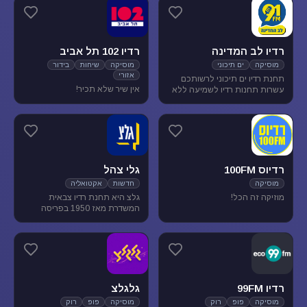
מוסיקת עולם ובלוז.
להנאת המאזינים
רדיו לב המדינה
רדיו 102 תל אביב
מוסיקה
ים תיכוני
מוסיקה
שיחות
בידור
אזורי
תחנת רדיו ים תיכוני לרשותכם
אין שיר שלא תכיר!
עשרות תחנות רדיו לשמיעה ללא
הגבלה של זמן, נוסטלגיה, מוסיקה
ים תיכונית, מוסיקה לפי שפות
רדיוס 100FM
גלי צהל
מוסיקה
חדשות
אקטואליה
מוזיקה זה הכל!
גלצ היא תחנת רדיו צבאית
המשדרת מאז 1950 בפריסה
ארצית. שידורנו כוללים יומני
חדשות, תכניות אקטואליה
ותרבות, מוזיקה ועוד.
רדיו 99FM
גלגלצ
מוסיקה
פופ
רוק
מוסיקה
פופ
רוק