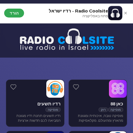
Radio Coolsite - רדיו ישראל
הורד
פתח באפליקציה
כאן 88
רדיו תשעים
מוסיקה
רוק
מוסיקה
מוסיקה טובה, איכותית ומגוונת
רדיו תשעים תחנת רדיו מגוונת
מהארץ ומהעולם. מקלאסיקות
המביאה לכם חדשות ארציות
הרוק הגדולות, דרך יוצרים החדשים
ומקומיות לצד תכניות ספורט
בארץ ובעולם ועד ג'אז, אלטרנטיב,
ופנאי וכמובן מוסיקה מגוונת