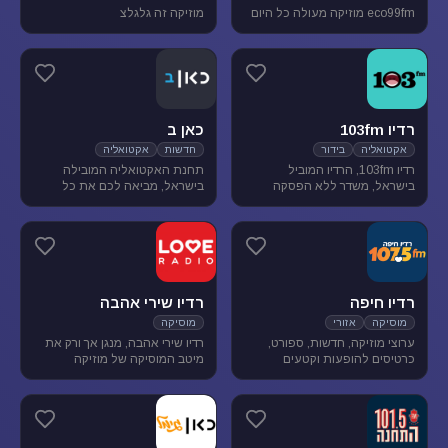
eco99fm מוזיקה מעולה כל היום
מוזיקה זה גלגלצ
רדיו 103fm
כאן ב
אקטואליה
בידור
חדשות
אקטואליה
רדיו 103fm, הרדיו המוביל
תחנת האקטואליה המובילה
בישראל, משדר ללא הפסקה
בישראל, מביאה לכם את כל
תוכניות אקטואליה וייעוץ, בידור
העדכונים מהשטח, התחקירים
וסאטירה, עם מיטב המגישים
והפרשנויות, של האירועים שעל
והעיתונאים
סדר היום הישראלי.
רדיו חיפה
רדיו שירי אהבה
מוסיקה
אזורי
מוסיקה
ערוצי מוזיקה, חדשות, ספורט,
רדיו שירי אהבה, מנגן אך ורק את
כרטיסים להופעות וקטעים
מיטב המוסיקה של מוזיקה
נבחרים מתכניות רדיו חיפה.
רומנטית לועזית . מיטב הזמרים
והלהקות הטובות של שנות ה-80-
90 מושמעים עד היום