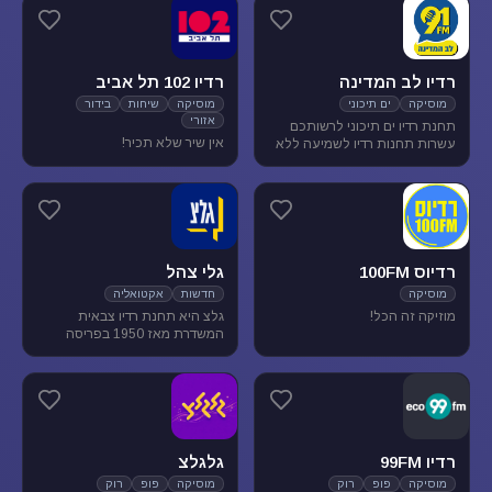
מוסיקת עולם ובלוז.
להנאת המאזינים
רדיו לב המדינה
רדיו 102 תל אביב
מוסיקה
ים תיכוני
מוסיקה
שיחות
בידור
אזורי
תחנת רדיו ים תיכוני לרשותכם
אין שיר שלא תכיר!
עשרות תחנות רדיו לשמיעה ללא
הגבלה של זמן, נוסטלגיה, מוסיקה
ים תיכונית, מוסיקה לפי שפות
רדיוס 100FM
גלי צהל
מוסיקה
חדשות
אקטואליה
מוזיקה זה הכל!
גלצ היא תחנת רדיו צבאית
המשדרת מאז 1950 בפריסה
ארצית. שידורנו כוללים יומני
חדשות, תכניות אקטואליה
ותרבות, מוזיקה ועוד.
רדיו 99FM
גלגלצ
מוסיקה
פופ
רוק
מוסיקה
פופ
רוק