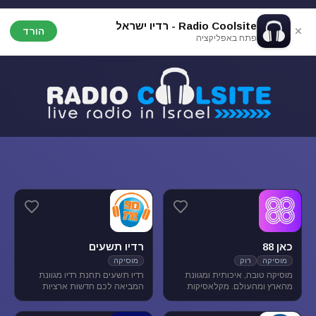
Radio Coolsite - רדיו ישראל
הורד
פתח באפליקציה
כאן 88
רדיו תשעים
מוסיקה
רוק
מוסיקה
מוסיקה טובה, איכותית ומגוונת
רדיו תשעים תחנת רדיו מגוונת
מהארץ ומהעולם. מקלאסיקות
המביאה לכם חדשות ארציות
הרוק הגדולות, דרך יוצרים החדשים
ומקומיות לצד תכניות ספורט
בארץ ובעולם ועד ג'אז, אלטרנטיב,
ופנאי וכמובן מוסיקה מגוונת