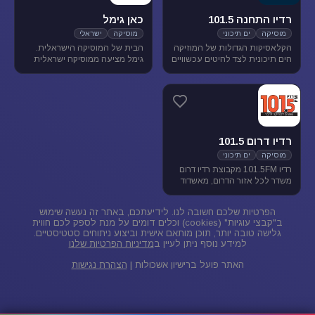
רדיו התחנה 101.5
כאן גימל
מוסיקה
ים תיכוני
מוסיקה
ישראלי
הקלאסיקות הגדולות של המוזיקה
הבית של המוסיקה הישראלית.
הים תיכונית לצד להיטים עכשוויים
גימל מציעה ממוסיקה ישראלית
בטעם של פעם. התחנה משדרת
מגוונת בכל שעות היום, ומעניקה
בתדר 101.5 באיזור הצפון.
במה ליוצרים ואמנים ותיקים
ישראלים, לצד חשיפת אמנים
צעירים בתחילת דרכם.
רדיו דרום 101.5
מוסיקה
ים תיכוני
רדיו 101.5FM מקבוצת רדיו דרום
משדר לכל אזור הדרום, מאשדוד
ועד פאתי אילת. ברדיו 101.5
מוזיקה ישראלית ים-תיכונית.
הפרטיות שלכם חשובה לנו. לידיעתכם, באתר זה נעשה שימוש
ב"קבצי עוגיות" (cookies) וכלים דומים על מנת לספק לכם חווית
גלישה טובה יותר, תוכן מותאם אישית וביצוע ניתוחים סטטיסטיים.
למידע נוסף ניתן לעיין ב
מדיניות הפרטיות שלנו
האתר פועל ברישיון אשכולות |
הצהרת נגישות