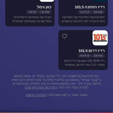
רדיו התחנה 101.5
כאן גימל
מוסיקה
ים תיכוני
מוסיקה
ישראלי
הקלאסיקות הגדולות של המוזיקה
הבית של המוסיקה הישראלית.
הים תיכונית לצד להיטים עכשוויים
גימל מציעה ממוסיקה ישראלית
בטעם של פעם. התחנה משדרת
מגוונת בכל שעות היום, ומעניקה
בתדר 101.5 באיזור הצפון.
במה ליוצרים ואמנים ותיקים
ישראלים, לצד חשיפת אמנים
צעירים בתחילת דרכם.
רדיו דרום 101.5
מוסיקה
ים תיכוני
רדיו 101.5FM מקבוצת רדיו דרום
משדר לכל אזור הדרום, מאשדוד
ועד פאתי אילת. ברדיו 101.5
מוזיקה ישראלית ים-תיכונית.
הפרטיות שלכם חשובה לנו. לידיעתכם, באתר זה נעשה שימוש
ב"קבצי עוגיות" (cookies) וכלים דומים על מנת לספק לכם חווית
גלישה טובה יותר, תוכן מותאם אישית וביצוע ניתוחים סטטיסטיים.
למידע נוסף ניתן לעיין ב
מדיניות הפרטיות שלנו
האתר פועל ברישיון אשכולות |
הצהרת נגישות