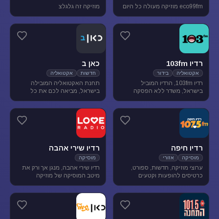
eco99fm מוזיקה מעולה כל היום
מוזיקה זה גלגלצ
רדיו 103fm
כאן ב
אקטואליה
בידור
חדשות
אקטואליה
רדיו 103fm, הרדיו המוביל
תחנת האקטואליה המובילה
בישראל, משדר ללא הפסקה
בישראל, מביאה לכם את כל
תוכניות אקטואליה וייעוץ, בידור
העדכונים מהשטח, התחקירים
וסאטירה, עם מיטב המגישים
והפרשנויות, של האירועים שעל
והעיתונאים
סדר היום הישראלי.
רדיו חיפה
רדיו שירי אהבה
מוסיקה
אזורי
מוסיקה
ערוצי מוזיקה, חדשות, ספורט,
רדיו שירי אהבה, מנגן אך ורק את
כרטיסים להופעות וקטעים
מיטב המוסיקה של מוזיקה
נבחרים מתכניות רדיו חיפה.
רומנטית לועזית . מיטב הזמרים
והלהקות הטובות של שנות ה-80-
90 מושמעים עד היום