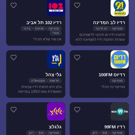
מוסיקת עולם ובלוז.
להנאת המאזינים
רדיו לב המדינה
רדיו 102 תל אביב
מוסיקה
ים תיכוני
מוסיקה
שיחות
בידור
אזורי
תחנת רדיו ים תיכוני לרשותכם
אין שיר שלא תכיר!
עשרות תחנות רדיו לשמיעה ללא
הגבלה של זמן, נוסטלגיה, מוסיקה
ים תיכונית, מוסיקה לפי שפות
רדיוס 100FM
גלי צהל
מוסיקה
חדשות
אקטואליה
מוזיקה זה הכל!
גלצ היא תחנת רדיו צבאית
המשדרת מאז 1950 בפריסה
ארצית. שידורנו כוללים יומני
חדשות, תכניות אקטואליה
ותרבות, מוזיקה ועוד.
רדיו 99FM
גלגלצ
מוסיקה
פופ
רוק
מוסיקה
פופ
רוק