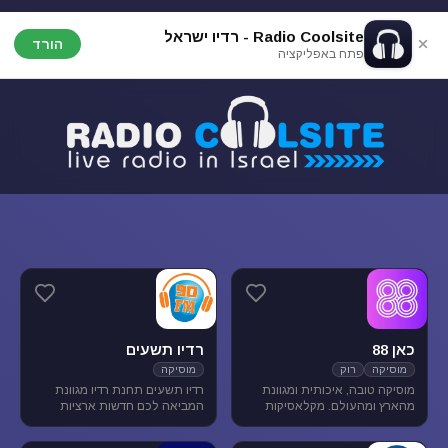
Radio Coolsite - רדיו ישראל
הורד
פתח באפליקציה
כאן 88
רדיו תשעים
מוסיקה
רוק
מוסיקה
מוסיקה טובה, איכותית ומגוונת
רדיו תשעים תחנת רדיו מגוונת
מהארץ ומהעולם. מקלאסיקות
המביאה לכם חדשות ארציות
הרוק הגדולות, דרך יוצרים החדשים
ומקומיות לצד תכניות ספורט
בארץ ובעולם ועד ג'אז, אלטרנטיב,
ופנאי וכמובן מוסיקה מגוונת