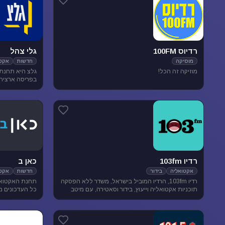
רדיוס 100FM
גלי צהל
מוסיקה
חדשות
אקטו
מוזיקה זה הכל!
בפריסה ארצית. 
אקטואליה ותרבו
רדיו 103fm
כאן ב
אקטואליה
בידור
חדשות
אקטו
רדיו 103fm, הרדיו המוביל בישראל, משדר ללא הפסקה
תחנת האקטואל
תוכניות אקטואליה וייעוץ, בידור וסאטירה, עם מיטב
כל העדכונים מ
המגישים והעיתונאים
האירועים שעל 