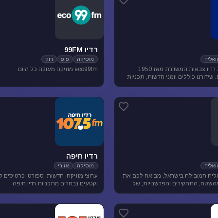
רדיו 99FM
אליה
מוסיקה
פופ
רוק
גלצ היא תחנת רדיו צבאית המשדרת מאז 1950
eco99fm מוזיקה מעולה כל היום
שידורנו כוללים יומני חדשות, תכניות
ת, מוזיקה ועוד.
רדיו חיפה
אליה
מוסיקה
אזורי
יה המובילה בישראל, מביאה לכם את
ערוצי מוזיקה, חדשות, ספורט, כרטיסים 
השטח, התחקירים והפרשנויות, של
וקטעים נבחרים מתכניות רדיו חיפה.
סדר היום הישראלי.