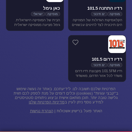
רדיו התחנה 101.5
כאן גימל
מוסיקה
ים תיכוני
מוסיקה
ישראלי
הקלאסיקות הגדולות של המוזיקה
הבית של המוסיקה הישראלית.
הים תיכונית לצד להיטים עכשוויים
גימל מציעה ממוסיקה ישראלית
בטעם של פעם. התחנה משדרת
מגוונת בכל שעות היום, ומעניקה
בתדר 101.5 באיזור הצפון.
במה ליוצרים ואמנים ותיקים
ישראלים, לצד חשיפת אמנים
צעירים בתחילת דרכם.
רדיו דרום 101.5
מוסיקה
ים תיכוני
רדיו 101.5FM מקבוצת רדיו דרום
משדר לכל אזור הדרום, מאשדוד
ועד פאתי אילת. ברדיו 101.5
מוזיקה ישראלית ים-תיכונית.
הפרטיות שלכם חשובה לנו. לידיעתכם, באתר זה נעשה שימוש
ב"קבצי עוגיות" (cookies) וכלים דומים על מנת לספק לכם חווית
גלישה טובה יותר, תוכן מותאם אישית וביצוע ניתוחים סטטיסטיים.
למידע נוסף ניתן לעיין ב
מדיניות הפרטיות שלנו
האתר פועל ברישיון אשכולות |
הצהרת נגישות