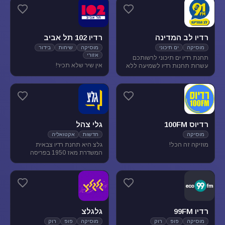
מוסיקת עולם ובלוז.
להנאת המאזינים
רדיו לב המדינה
רדיו 102 תל אביב
מוסיקה
ים תיכוני
מוסיקה
שיחות
בידור
אזורי
תחנת רדיו ים תיכוני לרשותכם
אין שיר שלא תכיר!
עשרות תחנות רדיו לשמיעה ללא
הגבלה של זמן, נוסטלגיה, מוסיקה
ים תיכונית, מוסיקה לפי שפות
רדיוס 100FM
גלי צהל
מוסיקה
חדשות
אקטואליה
מוזיקה זה הכל!
גלצ היא תחנת רדיו צבאית
המשדרת מאז 1950 בפריסה
ארצית. שידורנו כוללים יומני
חדשות, תכניות אקטואליה
ותרבות, מוזיקה ועוד.
רדיו 99FM
גלגלצ
מוסיקה
פופ
רוק
מוסיקה
פופ
רוק