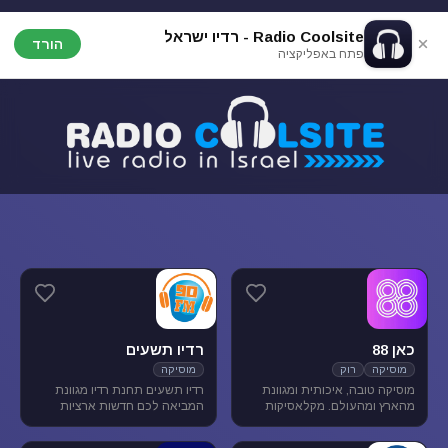
Radio Coolsite - רדיו ישראל
הורד
פתח באפליקציה
כאן 88
רדיו תשעים
מוסיקה
רוק
מוסיקה
מוסיקה טובה, איכותית ומגוונת
רדיו תשעים תחנת רדיו מגוונת
מהארץ ומהעולם. מקלאסיקות
המביאה לכם חדשות ארציות
הרוק הגדולות, דרך יוצרים החדשים
ומקומיות לצד תכניות ספורט
בארץ ובעולם ועד ג'אז, אלטרנטיב,
ופנאי וכמובן מוסיקה מגוונת