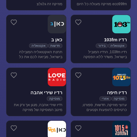
eco99fm מוזיקה מעולה כל היום
מוזיקה זה גלגלצ
רדיו 103fm
כאן ב
אקטואליה
בידור
חדשות
אקטואליה
רדיו 103fm, הרדיו המוביל
תחנת האקטואליה המובילה
בישראל, משדר ללא הפסקה
בישראל, מביאה לכם את כל
תוכניות אקטואליה וייעוץ, בידור
העדכונים מהשטח, התחקירים
וסאטירה, עם מיטב המגישים
והפרשנויות, של האירועים שעל
והעיתונאים
סדר היום הישראלי.
רדיו חיפה
רדיו שירי אהבה
מוסיקה
אזורי
מוסיקה
ערוצי מוזיקה, חדשות, ספורט,
רדיו שירי אהבה, מנגן אך ורק את
כרטיסים להופעות וקטעים
מיטב המוסיקה של מוזיקה
נבחרים מתכניות רדיו חיפה.
רומנטית לועזית . מיטב הזמרים
והלהקות הטובות של שנות ה-80-
90 מושמעים עד היום