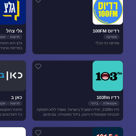
רדיוס 100FM
גלי צהל
מוסיקה
חדשות
אקטו
מוזיקה זה הכל!
בפריסה ארצית. 
אקטואליה ותרבו
רדיו 103fm
כאן ב
אקטואליה
בידור
חדשות
אקטו
רדיו 103fm, הרדיו המוביל בישראל, משדר ללא הפסקה
תחנת האקטואל
תוכניות אקטואליה וייעוץ, בידור וסאטירה, עם מיטב
כל העדכונים מ
המגישים והעיתונאים
האירועים שעל 