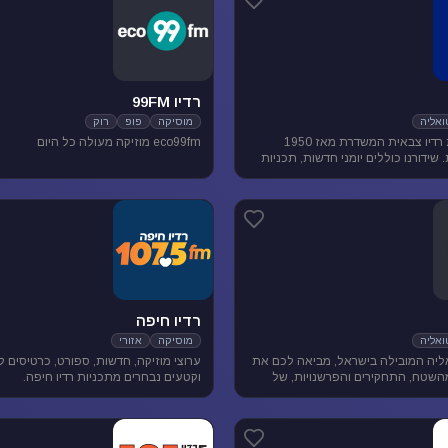
רדיו 99FM
אליה
מוסיקה
פופ
רוק
גלצ היא תחנת רדיו צבאית המשדרת מאז 1950
eco99fm מוזיקה מעולה כל היום
שידורנו כוללים יומני חדשות, תכניות
ת, מוזיקה ועוד.
רדיו חיפה
אליה
מוסיקה
אזורי
יה המובילה בישראל, מביאה לכם את
ערוצי מוזיקה, חדשות, ספורט, כרטיסים 
השטח, התחקירים והפרשנויות, של
וקטעים נבחרים מתכניות רדיו חיפה.
סדר היום הישראלי.