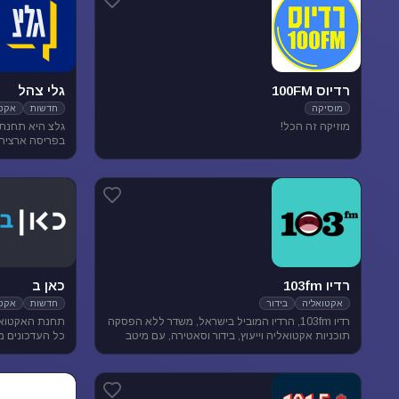
רדיוס 100FM
גלי צהל
מוסיקה
חדשות
אקטו
מוזיקה זה הכל!
בפריסה ארצית. 
אקטואליה ותרבו
רדיו 103fm
כאן ב
אקטואליה
בידור
חדשות
אקטו
רדיו 103fm, הרדיו המוביל בישראל, משדר ללא הפסקה
תחנת האקטואל
תוכניות אקטואליה וייעוץ, בידור וסאטירה, עם מיטב
כל העדכונים מ
המגישים והעיתונאים
האירועים שעל 