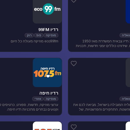
רדיו 99FM
אליה
מוסיקה
פופ
רוק
גלצ היא תחנת רדיו צבאית המשדרת מאז 1950
eco99fm מוזיקה מעולה כל היום
שידורנו כוללים יומני חדשות, תכניות
ת, מוזיקה ועוד.
רדיו חיפה
אליה
מוסיקה
אזורי
יה המובילה בישראל, מביאה לכם את
ערוצי מוזיקה, חדשות, ספורט, כרטיסים 
השטח, התחקירים והפרשנויות, של
וקטעים נבחרים מתכניות רדיו חיפה.
סדר היום הישראלי.