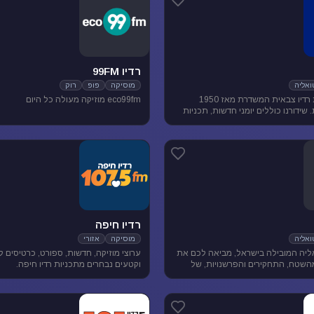
רדיו 99FM
אליה
מוסיקה
פופ
רוק
גלצ היא תחנת רדיו צבאית המשדרת מאז 1950
eco99fm מוזיקה מעולה כל היום
שידורנו כוללים יומני חדשות, תכניות
ת, מוזיקה ועוד.
רדיו חיפה
אליה
מוסיקה
אזורי
יה המובילה בישראל, מביאה לכם את
ערוצי מוזיקה, חדשות, ספורט, כרטיסים 
השטח, התחקירים והפרשנויות, של
וקטעים נבחרים מתכניות רדיו חיפה.
סדר היום הישראלי.