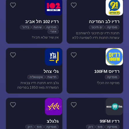
מוסיקת עולם ובלוז.
להנאת המאזינים
רדיו לב המדינה
רדיו 102 תל אביב
מוסיקה
ים תיכוני
מוסיקה
שיחות
בידור
אזורי
תחנת רדיו ים תיכוני לרשותכם
אין שיר שלא תכיר!
עשרות תחנות רדיו לשמיעה ללא
הגבלה של זמן, נוסטלגיה, מוסיקה
ים תיכונית, מוסיקה לפי שפות
רדיוס 100FM
גלי צהל
מוסיקה
חדשות
אקטואליה
מוזיקה זה הכל!
גלצ היא תחנת רדיו צבאית
המשדרת מאז 1950 בפריסה
ארצית. שידורנו כוללים יומני
חדשות, תכניות אקטואליה
ותרבות, מוזיקה ועוד.
רדיו 99FM
גלגלצ
מוסיקה
פופ
רוק
מוסיקה
פופ
רוק