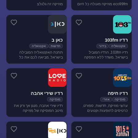
eco99fm מוזיקה מעולה כל היום
מוזיקה זה גלגלצ
רדיו 103fm
כאן ב
אקטואליה
בידור
חדשות
אקטואליה
רדיו 103fm, הרדיו המוביל
תחנת האקטואליה המובילה
בישראל, משדר ללא הפסקה
בישראל, מביאה לכם את כל
תוכניות אקטואליה וייעוץ, בידור
העדכונים מהשטח, התחקירים
וסאטירה, עם מיטב המגישים
והפרשנויות, של האירועים שעל
והעיתונאים
סדר היום הישראלי.
רדיו חיפה
רדיו שירי אהבה
מוסיקה
אזורי
מוסיקה
ערוצי מוזיקה, חדשות, ספורט,
רדיו שירי אהבה, מנגן אך ורק את
כרטיסים להופעות וקטעים
מיטב המוסיקה של מוזיקה
נבחרים מתכניות רדיו חיפה.
רומנטית לועזית . מיטב הזמרים
והלהקות הטובות של שנות ה-80-
90 מושמעים עד היום