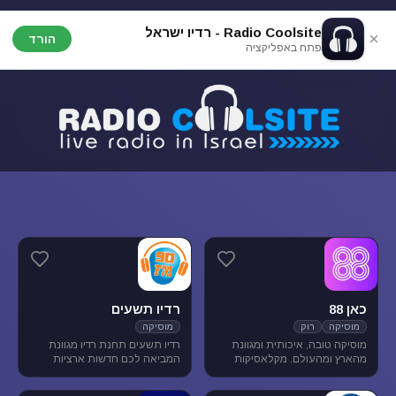
Radio Coolsite - רדיו ישראל
הורד
פתח באפליקציה
כאן 88
רדיו תשעים
מוסיקה
רוק
מוסיקה
מוסיקה טובה, איכותית ומגוונת
רדיו תשעים תחנת רדיו מגוונת
מהארץ ומהעולם. מקלאסיקות
המביאה לכם חדשות ארציות
הרוק הגדולות, דרך יוצרים החדשים
ומקומיות לצד תכניות ספורט
בארץ ובעולם ועד ג'אז, אלטרנטיב,
ופנאי וכמובן מוסיקה מגוונת