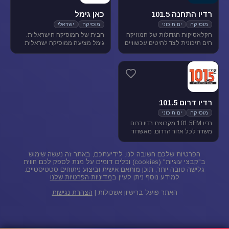
רדיו התחנה 101.5
כאן גימל
מוסיקה
ים תיכוני
מוסיקה
ישראלי
הקלאסיקות הגדולות של המוזיקה
הבית של המוסיקה הישראלית.
הים תיכונית לצד להיטים עכשוויים
גימל מציעה ממוסיקה ישראלית
בטעם של פעם. התחנה משדרת
מגוונת בכל שעות היום, ומעניקה
בתדר 101.5 באיזור הצפון.
במה ליוצרים ואמנים ותיקים
ישראלים, לצד חשיפת אמנים
צעירים בתחילת דרכם.
רדיו דרום 101.5
מוסיקה
ים תיכוני
רדיו 101.5FM מקבוצת רדיו דרום
משדר לכל אזור הדרום, מאשדוד
ועד פאתי אילת. ברדיו 101.5
מוזיקה ישראלית ים-תיכונית.
הפרטיות שלכם חשובה לנו. לידיעתכם, באתר זה נעשה שימוש
ב"קבצי עוגיות" (cookies) וכלים דומים על מנת לספק לכם חווית
גלישה טובה יותר, תוכן מותאם אישית וביצוע ניתוחים סטטיסטיים.
למידע נוסף ניתן לעיין ב
מדיניות הפרטיות שלנו
האתר פועל ברישיון אשכולות |
הצהרת נגישות