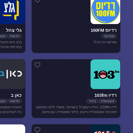
רדיוס 100FM
גלי צהל
מוסיקה
חדשות
אקטו
מוזיקה זה הכל!
בפריסה ארצית. 
אקטואליה ותרבו
רדיו 103fm
כאן ב
אקטואליה
בידור
חדשות
אקטו
רדיו 103fm, הרדיו המוביל בישראל, משדר ללא הפסקה
תחנת האקטואל
תוכניות אקטואליה וייעוץ, בידור וסאטירה, עם מיטב
כל העדכונים מ
המגישים והעיתונאים
האירועים שעל 