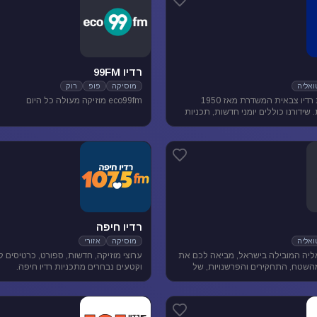
רדיו 99FM
אליה
מוסיקה
פופ
רוק
גלצ היא תחנת רדיו צבאית המשדרת מאז 1950
eco99fm מוזיקה מעולה כל היום
שידורנו כוללים יומני חדשות, תכניות
ת, מוזיקה ועוד.
רדיו חיפה
אליה
מוסיקה
אזורי
יה המובילה בישראל, מביאה לכם את
ערוצי מוזיקה, חדשות, ספורט, כרטיסים 
השטח, התחקירים והפרשנויות, של
וקטעים נבחרים מתכניות רדיו חיפה.
סדר היום הישראלי.