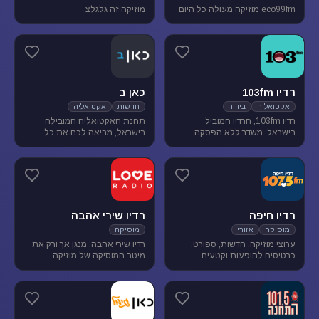
eco99fm מוזיקה מעולה כל היום
מוזיקה זה גלגלצ
רדיו 103fm
כאן ב
אקטואליה
בידור
חדשות
אקטואליה
רדיו 103fm, הרדיו המוביל
תחנת האקטואליה המובילה
בישראל, משדר ללא הפסקה
בישראל, מביאה לכם את כל
תוכניות אקטואליה וייעוץ, בידור
העדכונים מהשטח, התחקירים
וסאטירה, עם מיטב המגישים
והפרשנויות, של האירועים שעל
והעיתונאים
סדר היום הישראלי.
רדיו חיפה
רדיו שירי אהבה
מוסיקה
אזורי
מוסיקה
ערוצי מוזיקה, חדשות, ספורט,
רדיו שירי אהבה, מנגן אך ורק את
כרטיסים להופעות וקטעים
מיטב המוסיקה של מוזיקה
נבחרים מתכניות רדיו חיפה.
רומנטית לועזית . מיטב הזמרים
והלהקות הטובות של שנות ה-80-
90 מושמעים עד היום