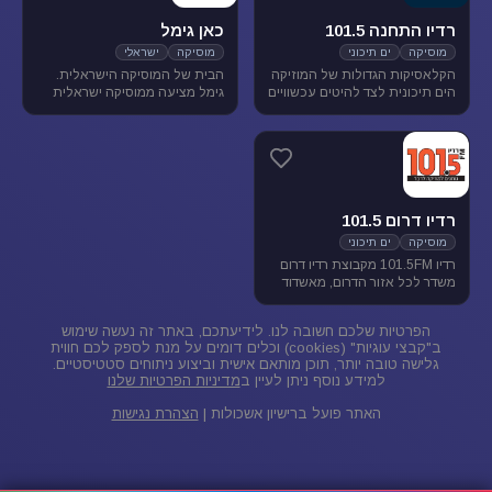
רדיו התחנה 101.5
כאן גימל
מוסיקה
ים תיכוני
מוסיקה
ישראלי
הקלאסיקות הגדולות של המוזיקה
הבית של המוסיקה הישראלית.
הים תיכונית לצד להיטים עכשוויים
גימל מציעה ממוסיקה ישראלית
בטעם של פעם. התחנה משדרת
מגוונת בכל שעות היום, ומעניקה
בתדר 101.5 באיזור הצפון.
במה ליוצרים ואמנים ותיקים
ישראלים, לצד חשיפת אמנים
צעירים בתחילת דרכם.
רדיו דרום 101.5
מוסיקה
ים תיכוני
רדיו 101.5FM מקבוצת רדיו דרום
משדר לכל אזור הדרום, מאשדוד
ועד פאתי אילת. ברדיו 101.5
מוזיקה ישראלית ים-תיכונית.
הפרטיות שלכם חשובה לנו. לידיעתכם, באתר זה נעשה שימוש
ב"קבצי עוגיות" (cookies) וכלים דומים על מנת לספק לכם חווית
גלישה טובה יותר, תוכן מותאם אישית וביצוע ניתוחים סטטיסטיים.
למידע נוסף ניתן לעיין ב
מדיניות הפרטיות שלנו
האתר פועל ברישיון אשכולות |
הצהרת נגישות