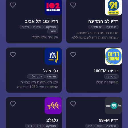
מוסיקת עולם ובלוז.
להנאת המאזינים
רדיו לב המדינה
רדיו 102 תל אביב
מוסיקה
ים תיכוני
מוסיקה
שיחות
בידור
אזורי
תחנת רדיו ים תיכוני לרשותכם
אין שיר שלא תכיר!
עשרות תחנות רדיו לשמיעה ללא
הגבלה של זמן, נוסטלגיה, מוסיקה
ים תיכונית, מוסיקה לפי שפות
רדיוס 100FM
גלי צהל
מוסיקה
חדשות
אקטואליה
מוזיקה זה הכל!
גלצ היא תחנת רדיו צבאית
המשדרת מאז 1950 בפריסה
ארצית. שידורנו כוללים יומני
חדשות, תכניות אקטואליה
ותרבות, מוזיקה ועוד.
רדיו 99FM
גלגלצ
מוסיקה
פופ
רוק
מוסיקה
פופ
רוק