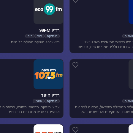
רדיו 99FM
אליה
מוסיקה
פופ
רוק
גלצ היא תחנת רדיו צבאית המשדרת מאז 1950
eco99fm מוזיקה מעולה כל היום
שידורנו כוללים יומני חדשות, תכניות
ת, מוזיקה ועוד.
רדיו חיפה
אליה
מוסיקה
אזורי
יה המובילה בישראל, מביאה לכם את
ערוצי מוזיקה, חדשות, ספורט, כרטיסים 
השטח, התחקירים והפרשנויות, של
וקטעים נבחרים מתכניות רדיו חיפה.
סדר היום הישראלי.