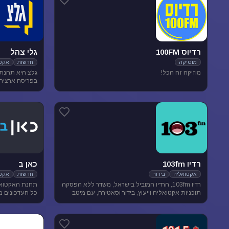
רדיוס 100FM
גלי צהל
מוסיקה
חדשות
אקטו
מוזיקה זה הכל!
בפריסה ארצית. 
אקטואליה ותרבו
רדיו 103fm
כאן ב
אקטואליה
בידור
חדשות
אקטו
רדיו 103fm, הרדיו המוביל בישראל, משדר ללא הפסקה
תחנת האקטואל
תוכניות אקטואליה וייעוץ, בידור וסאטירה, עם מיטב
כל העדכונים מ
המגישים והעיתונאים
האירועים שעל 