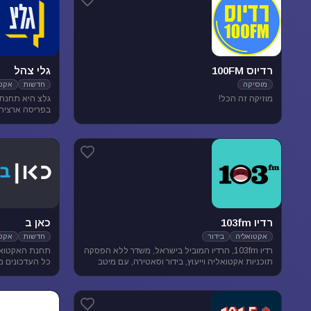
רדיוס 100FM
גלי צהל
מוסיקה
חדשות
אקטו
מוזיקה זה הכל!
בפריסה ארצית. 
אקטואליה ותרבו
רדיו 103fm
כאן ב
אקטואליה
בידור
חדשות
אקטו
רדיו 103fm, הרדיו המוביל בישראל, משדר ללא הפסקה
תחנת האקטואל
תוכניות אקטואליה וייעוץ, בידור וסאטירה, עם מיטב
כל העדכונים מ
המגישים והעיתונאים
האירועים שעל 