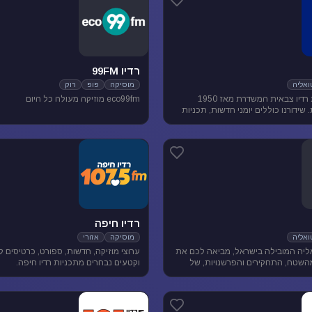
רדיו 99FM
אליה
מוסיקה
פופ
רוק
גלצ היא תחנת רדיו צבאית המשדרת מאז 1950
eco99fm מוזיקה מעולה כל היום
שידורנו כוללים יומני חדשות, תכניות
ת, מוזיקה ועוד.
רדיו חיפה
אליה
מוסיקה
אזורי
יה המובילה בישראל, מביאה לכם את
ערוצי מוזיקה, חדשות, ספורט, כרטיסים 
השטח, התחקירים והפרשנויות, של
וקטעים נבחרים מתכניות רדיו חיפה.
סדר היום הישראלי.