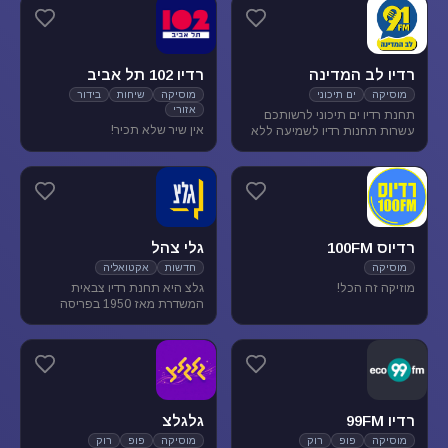
מוסיקת עולם ובלוז.
להנאת המאזינים
רדיו לב המדינה
רדיו 102 תל אביב
מוסיקה
ים תיכוני
מוסיקה
שיחות
בידור
אזורי
תחנת רדיו ים תיכוני לרשותכם
אין שיר שלא תכיר!
עשרות תחנות רדיו לשמיעה ללא
הגבלה של זמן, נוסטלגיה, מוסיקה
ים תיכונית, מוסיקה לפי שפות
רדיוס 100FM
גלי צהל
מוסיקה
חדשות
אקטואליה
מוזיקה זה הכל!
גלצ היא תחנת רדיו צבאית
המשדרת מאז 1950 בפריסה
ארצית. שידורנו כוללים יומני
חדשות, תכניות אקטואליה
ותרבות, מוזיקה ועוד.
רדיו 99FM
גלגלצ
מוסיקה
פופ
רוק
מוסיקה
פופ
רוק