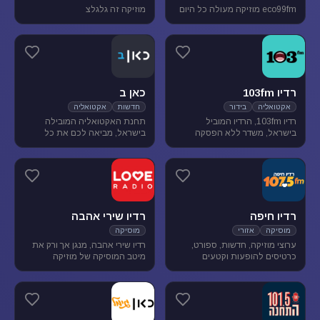
eco99fm מוזיקה מעולה כל היום
מוזיקה זה גלגלצ
רדיו 103fm
כאן ב
אקטואליה
בידור
חדשות
אקטואליה
רדיו 103fm, הרדיו המוביל
תחנת האקטואליה המובילה
בישראל, משדר ללא הפסקה
בישראל, מביאה לכם את כל
תוכניות אקטואליה וייעוץ, בידור
העדכונים מהשטח, התחקירים
וסאטירה, עם מיטב המגישים
והפרשנויות, של האירועים שעל
והעיתונאים
סדר היום הישראלי.
רדיו חיפה
רדיו שירי אהבה
מוסיקה
אזורי
מוסיקה
ערוצי מוזיקה, חדשות, ספורט,
רדיו שירי אהבה, מנגן אך ורק את
כרטיסים להופעות וקטעים
מיטב המוסיקה של מוזיקה
נבחרים מתכניות רדיו חיפה.
רומנטית לועזית . מיטב הזמרים
והלהקות הטובות של שנות ה-80-
90 מושמעים עד היום