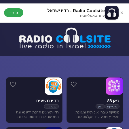
Radio Coolsite - רדיו ישראל
הורד
פתח באפליקציה
כאן 88
רדיו תשעים
מוסיקה
רוק
מוסיקה
מוסיקה טובה, איכותית ומגוונת
רדיו תשעים תחנת רדיו מגוונת
מהארץ ומהעולם. מקלאסיקות
המביאה לכם חדשות ארציות
הרוק הגדולות, דרך יוצרים החדשים
ומקומיות לצד תכניות ספורט
בארץ ובעולם ועד ג'אז, אלטרנטיב,
ופנאי וכמובן מוסיקה מגוונת