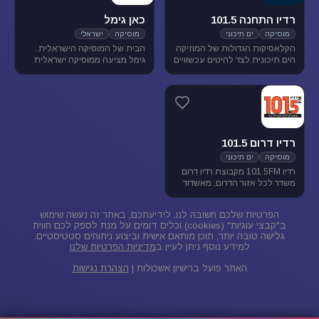
רדיו התחנה 101.5
כאן גימל
מוסיקה
ים תיכוני
מוסיקה
ישראלי
הקלאסיקות הגדולות של המוזיקה
הבית של המוסיקה הישראלית.
הים תיכונית לצד להיטים עכשוויים
גימל מציעה ממוסיקה ישראלית
בטעם של פעם. התחנה משדרת
מגוונת בכל שעות היום, ומעניקה
בתדר 101.5 באיזור הצפון.
במה ליוצרים ואמנים ותיקים
ישראלים, לצד חשיפת אמנים
צעירים בתחילת דרכם.
רדיו דרום 101.5
מוסיקה
ים תיכוני
רדיו 101.5FM מקבוצת רדיו דרום
משדר לכל אזור הדרום, מאשדוד
ועד פאתי אילת. ברדיו 101.5
מוזיקה ישראלית ים-תיכונית.
הפרטיות שלכם חשובה לנו. לידיעתכם, באתר זה נעשה שימוש
ב"קבצי עוגיות" (cookies) וכלים דומים על מנת לספק לכם חווית
גלישה טובה יותר, תוכן מותאם אישית וביצוע ניתוחים סטטיסטיים.
למידע נוסף ניתן לעיין ב
מדיניות הפרטיות שלנו
האתר פועל ברישיון אשכולות |
הצהרת נגישות