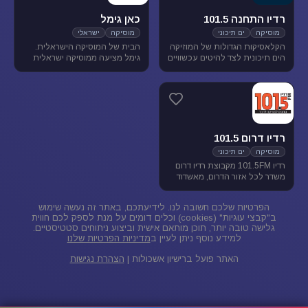
רדיו התחנה 101.5
כאן גימל
מוסיקה
ים תיכוני
מוסיקה
ישראלי
הקלאסיקות הגדולות של המוזיקה
הבית של המוסיקה הישראלית.
הים תיכונית לצד להיטים עכשוויים
גימל מציעה ממוסיקה ישראלית
בטעם של פעם. התחנה משדרת
מגוונת בכל שעות היום, ומעניקה
בתדר 101.5 באיזור הצפון.
במה ליוצרים ואמנים ותיקים
ישראלים, לצד חשיפת אמנים
צעירים בתחילת דרכם.
רדיו דרום 101.5
מוסיקה
ים תיכוני
רדיו 101.5FM מקבוצת רדיו דרום
משדר לכל אזור הדרום, מאשדוד
ועד פאתי אילת. ברדיו 101.5
מוזיקה ישראלית ים-תיכונית.
הפרטיות שלכם חשובה לנו. לידיעתכם, באתר זה נעשה שימוש
ב"קבצי עוגיות" (cookies) וכלים דומים על מנת לספק לכם חווית
גלישה טובה יותר, תוכן מותאם אישית וביצוע ניתוחים סטטיסטיים.
למידע נוסף ניתן לעיין ב
מדיניות הפרטיות שלנו
האתר פועל ברישיון אשכולות |
הצהרת נגישות