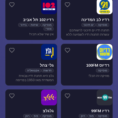
מוסיקת עולם ובלוז.
להנאת המאזינים
רדיו לב המדינה
רדיו 102 תל אביב
מוסיקה
ים תיכוני
מוסיקה
שיחות
בידור
אזורי
תחנת רדיו ים תיכוני לרשותכם
אין שיר שלא תכיר!
עשרות תחנות רדיו לשמיעה ללא
הגבלה של זמן, נוסטלגיה, מוסיקה
ים תיכונית, מוסיקה לפי שפות
רדיוס 100FM
גלי צהל
מוסיקה
חדשות
אקטואליה
מוזיקה זה הכל!
גלצ היא תחנת רדיו צבאית
המשדרת מאז 1950 בפריסה
ארצית. שידורנו כוללים יומני
חדשות, תכניות אקטואליה
ותרבות, מוזיקה ועוד.
רדיו 99FM
גלגלצ
מוסיקה
פופ
רוק
מוסיקה
פופ
רוק