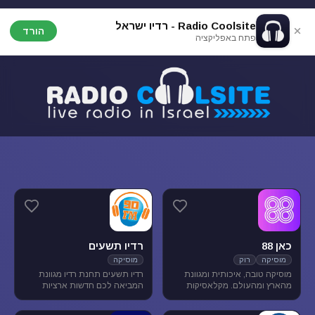
Radio Coolsite - רדיו ישראל
הורד
פתח באפליקציה
כאן 88
רדיו תשעים
מוסיקה
רוק
מוסיקה
מוסיקה טובה, איכותית ומגוונת
רדיו תשעים תחנת רדיו מגוונת
מהארץ ומהעולם. מקלאסיקות
המביאה לכם חדשות ארציות
הרוק הגדולות, דרך יוצרים החדשים
ומקומיות לצד תכניות ספורט
בארץ ובעולם ועד ג'אז, אלטרנטיב,
ופנאי וכמובן מוסיקה מגוונת