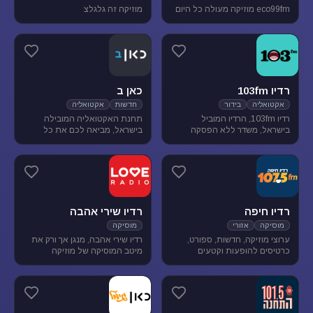
eco99fm מוזיקה מעולה כל היום
מוזיקה זה גלגלצ
רדיו 103fm
כאן ב
אקטואליה
בידור
חדשות
אקטואליה
רדיו 103fm, הרדיו המוביל
תחנת האקטואליה המובילה
בישראל, משדר ללא הפסקה
בישראל, מביאה לכם את כל
תוכניות אקטואליה וייעוץ, בידור
העדכונים מהשטח, התחקירים
וסאטירה, עם מיטב המגישים
והפרשנויות, של האירועים שעל
והעיתונאים
סדר היום הישראלי.
רדיו חיפה
רדיו שירי אהבה
מוסיקה
אזורי
מוסיקה
ערוצי מוזיקה, חדשות, ספורט,
רדיו שירי אהבה, מנגן אך ורק את
כרטיסים להופעות וקטעים
מיטב המוסיקה של מוזיקה
נבחרים מתכניות רדיו חיפה.
רומנטית לועזית . מיטב הזמרים
והלהקות הטובות של שנות ה-80-
90 מושמעים עד היום