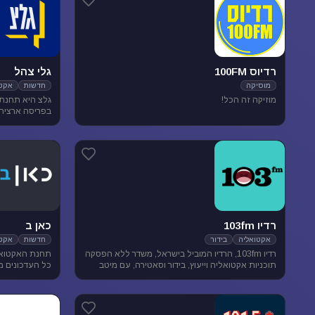
רדיוס 100FM
גלי צהל
מוסיקה
חדשות
אקטו
מוזיקה זה הכל!
בפריסה ארצית. 
אקטואליה ותרבו
רדיו 103fm
כאן ב
אקטואליה
בידור
חדשות
אקטו
רדיו 103fm, הרדיו המוביל בישראל, משדר ללא הפסקה
תחנת האקטואל
תוכניות אקטואליה וייעוץ, בידור וסאטירה, עם מיטב
כל העדכונים מ
המגישים והעיתונאים
האירועים שעל 