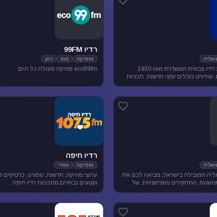
רדיו 99FM
אליה
מוסיקה
פופ
רוק
גלצ היא תחנת רדיו צבאית המשדרת מאז 1950
eco99fm מוזיקה מעולה כל היום
שידורנו כוללים יומני חדשות, תכניות
ת, מוזיקה ועוד.
רדיו חיפה
אליה
מוסיקה
אזורי
יה המובילה בישראל, מביאה לכם את
ערוצי מוזיקה, חדשות, ספורט, כרטיסים 
השטח, התחקירים והפרשנויות, של
וקטעים נבחרים מתכניות רדיו חיפה.
סדר היום הישראלי.