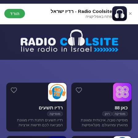
Radio Coolsite - רדיו ישראל
הורד
פתח באפליקציה
כאן 88
רדיו תשעים
מוסיקה
רוק
מוסיקה
מוסיקה טובה, איכותית ומגוונת
רדיו תשעים תחנת רדיו מגוונת
מהארץ ומהעולם. מקלאסיקות
המביאה לכם חדשות ארציות
הרוק הגדולות, דרך יוצרים החדשים
ומקומיות לצד תכניות ספורט
בארץ ובעולם ועד ג'אז, אלטרנטיב,
ופנאי וכמובן מוסיקה מגוונת