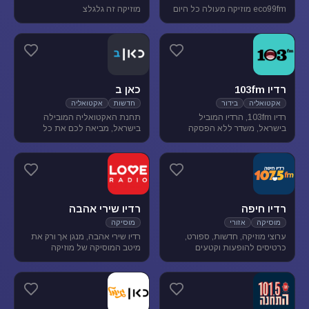
eco99fm מוזיקה מעולה כל היום
מוזיקה זה גלגלצ
רדיו 103fm
כאן ב
אקטואליה
בידור
חדשות
אקטואליה
רדיו 103fm, הרדיו המוביל
תחנת האקטואליה המובילה
בישראל, משדר ללא הפסקה
בישראל, מביאה לכם את כל
תוכניות אקטואליה וייעוץ, בידור
העדכונים מהשטח, התחקירים
וסאטירה, עם מיטב המגישים
והפרשנויות, של האירועים שעל
והעיתונאים
סדר היום הישראלי.
רדיו חיפה
רדיו שירי אהבה
מוסיקה
אזורי
מוסיקה
ערוצי מוזיקה, חדשות, ספורט,
רדיו שירי אהבה, מנגן אך ורק את
כרטיסים להופעות וקטעים
מיטב המוסיקה של מוזיקה
נבחרים מתכניות רדיו חיפה.
רומנטית לועזית . מיטב הזמרים
והלהקות הטובות של שנות ה-80-
90 מושמעים עד היום