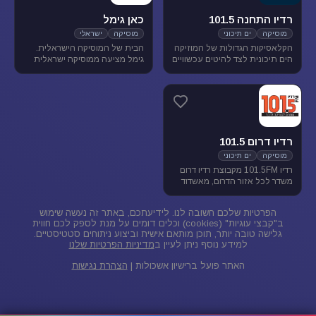
רדיו התחנה 101.5
כאן גימל
מוסיקה
ים תיכוני
מוסיקה
ישראלי
הקלאסיקות הגדולות של המוזיקה
הבית של המוסיקה הישראלית.
הים תיכונית לצד להיטים עכשוויים
גימל מציעה ממוסיקה ישראלית
בטעם של פעם. התחנה משדרת
מגוונת בכל שעות היום, ומעניקה
בתדר 101.5 באיזור הצפון.
במה ליוצרים ואמנים ותיקים
ישראלים, לצד חשיפת אמנים
צעירים בתחילת דרכם.
רדיו דרום 101.5
מוסיקה
ים תיכוני
רדיו 101.5FM מקבוצת רדיו דרום
משדר לכל אזור הדרום, מאשדוד
ועד פאתי אילת. ברדיו 101.5
מוזיקה ישראלית ים-תיכונית.
הפרטיות שלכם חשובה לנו. לידיעתכם, באתר זה נעשה שימוש
ב"קבצי עוגיות" (cookies) וכלים דומים על מנת לספק לכם חווית
גלישה טובה יותר, תוכן מותאם אישית וביצוע ניתוחים סטטיסטיים.
למידע נוסף ניתן לעיין ב
מדיניות הפרטיות שלנו
האתר פועל ברישיון אשכולות |
הצהרת נגישות