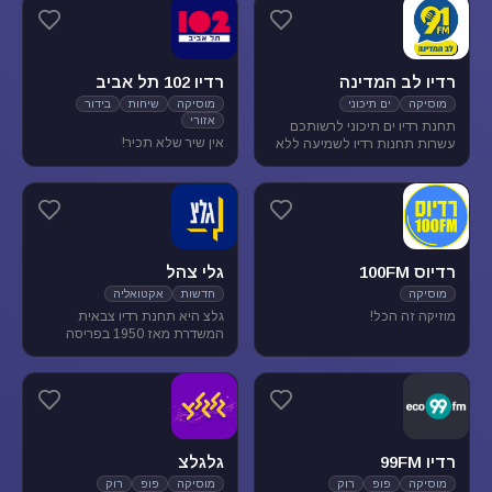
מוסיקת עולם ובלוז.
להנאת המאזינים
רדיו לב המדינה
רדיו 102 תל אביב
מוסיקה
ים תיכוני
מוסיקה
שיחות
בידור
אזורי
תחנת רדיו ים תיכוני לרשותכם
אין שיר שלא תכיר!
עשרות תחנות רדיו לשמיעה ללא
הגבלה של זמן, נוסטלגיה, מוסיקה
ים תיכונית, מוסיקה לפי שפות
רדיוס 100FM
גלי צהל
מוסיקה
חדשות
אקטואליה
מוזיקה זה הכל!
גלצ היא תחנת רדיו צבאית
המשדרת מאז 1950 בפריסה
ארצית. שידורנו כוללים יומני
חדשות, תכניות אקטואליה
ותרבות, מוזיקה ועוד.
רדיו 99FM
גלגלצ
מוסיקה
פופ
רוק
מוסיקה
פופ
רוק