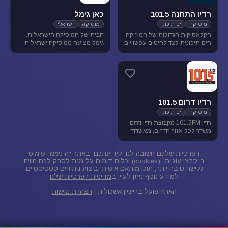
רדיו התחנה 101.5
כאן גימל
מוסיקה
ים תיכוני
מוסיקה
ישראלי
הקלאסיקות הגדולות של המוזיקה
הבית של המוסיקה הישראלית.
הים תיכונית לצד להיטים עכשוויים
גימל מציעה ממוסיקה ישראלית
בטעם של פעם. התחנה משדרת
מגוונת בכל שעות היום, ומעניקה
בתדר 101.5 באיזור הצפון.
במה ליוצרים ואמנים ותיקים
ישראלים, לצד חשיפת אמנים
צעירים בתחילת דרכם.
רדיו דרום 101.5
מוסיקה
ים תיכוני
רדיו 101.5FM מקבוצת רדיו דרום
משדר לכל אזור הדרום, מאשדוד
ועד פאתי אילת. ברדיו 101.5
מוזיקה ישראלית ים-תיכונית.
הפרטיות שלכם חשובה לנו. לידיעתכם, באתר זה נעשה שימוש
ב"קבצי עוגיות" (cookies) וכלים דומים על מנת לספק לכם חווית
גלישה טובה יותר, תוכן מותאם אישית וביצוע ניתוחים סטטיסטיים.
למידע נוסף ניתן לעיין ב
מדיניות הפרטיות שלנו
האתר פועל ברישיון אשכולות |
הצהרת נגישות