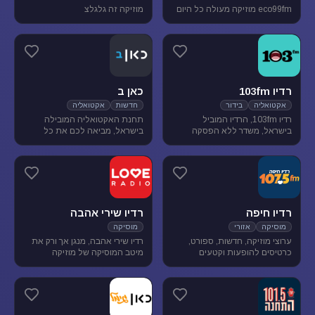
eco99fm מוזיקה מעולה כל היום
מוזיקה זה גלגלצ
רדיו 103fm
כאן ב
אקטואליה
בידור
חדשות
אקטואליה
רדיו 103fm, הרדיו המוביל
תחנת האקטואליה המובילה
בישראל, משדר ללא הפסקה
בישראל, מביאה לכם את כל
תוכניות אקטואליה וייעוץ, בידור
העדכונים מהשטח, התחקירים
וסאטירה, עם מיטב המגישים
והפרשנויות, של האירועים שעל
והעיתונאים
סדר היום הישראלי.
רדיו חיפה
רדיו שירי אהבה
מוסיקה
אזורי
מוסיקה
ערוצי מוזיקה, חדשות, ספורט,
רדיו שירי אהבה, מנגן אך ורק את
כרטיסים להופעות וקטעים
מיטב המוסיקה של מוזיקה
נבחרים מתכניות רדיו חיפה.
רומנטית לועזית . מיטב הזמרים
והלהקות הטובות של שנות ה-80-
90 מושמעים עד היום