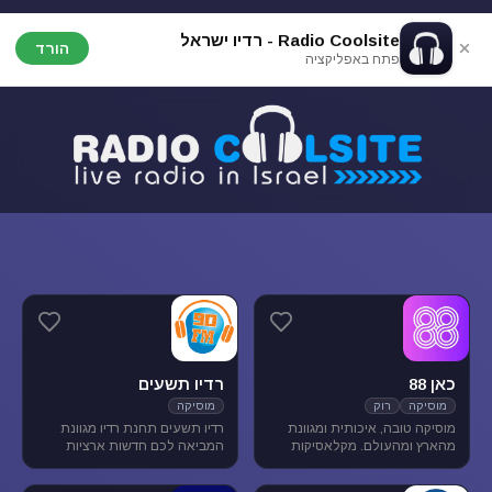
Radio Coolsite - רדיו ישראל
הורד
פתח באפליקציה
כאן 88
רדיו תשעים
מוסיקה
רוק
מוסיקה
מוסיקה טובה, איכותית ומגוונת
רדיו תשעים תחנת רדיו מגוונת
מהארץ ומהעולם. מקלאסיקות
המביאה לכם חדשות ארציות
הרוק הגדולות, דרך יוצרים החדשים
ומקומיות לצד תכניות ספורט
בארץ ובעולם ועד ג'אז, אלטרנטיב,
ופנאי וכמובן מוסיקה מגוונת