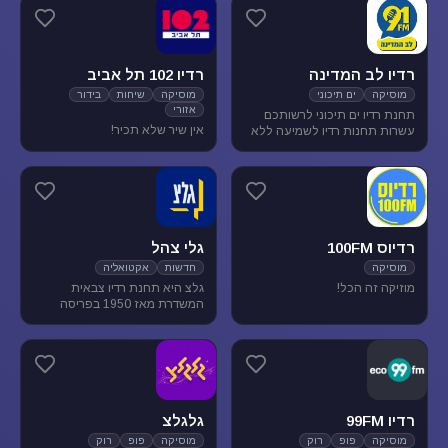
מוסיקת עולם ובלוז.
להנאת המאזינים
רדיו לב המדינה
רדיו 102 תל אביב
מוסיקה
ים תיכוני
מוסיקה
שיחות
בידור
אזורי
תחנת רדיו ים תיכוני לרשותכם
אין שיר שלא תכיר!
עשרות תחנות רדיו לשמיעה ללא
הגבלה של זמן, נוסטלגיה, מוסיקה
ים תיכונית, מוסיקה לפי שפות
רדיוס 100FM
גלי צהל
מוסיקה
חדשות
אקטואליה
מוזיקה זה הכל!
גלצ היא תחנת רדיו צבאית
המשדרת מאז 1950 בפריסה
ארצית. שידורנו כוללים יומני
חדשות, תכניות אקטואליה
ותרבות, מוזיקה ועוד.
רדיו 99FM
גלגלצ
מוסיקה
פופ
רוק
מוסיקה
פופ
רוק