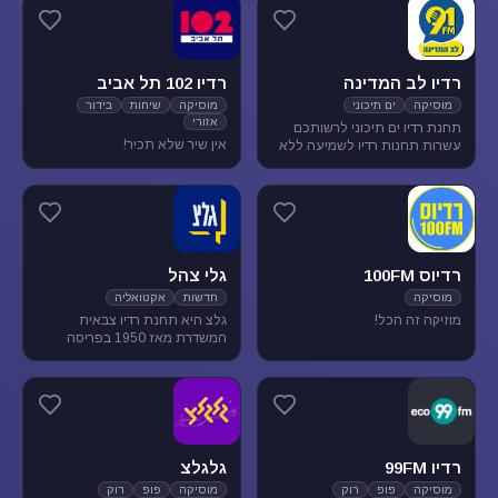
מוסיקת עולם ובלוז.
להנאת המאזינים
רדיו לב המדינה
רדיו 102 תל אביב
מוסיקה
ים תיכוני
מוסיקה
שיחות
בידור
אזורי
תחנת רדיו ים תיכוני לרשותכם
אין שיר שלא תכיר!
עשרות תחנות רדיו לשמיעה ללא
הגבלה של זמן, נוסטלגיה, מוסיקה
ים תיכונית, מוסיקה לפי שפות
רדיוס 100FM
גלי צהל
מוסיקה
חדשות
אקטואליה
מוזיקה זה הכל!
גלצ היא תחנת רדיו צבאית
המשדרת מאז 1950 בפריסה
ארצית. שידורנו כוללים יומני
חדשות, תכניות אקטואליה
ותרבות, מוזיקה ועוד.
רדיו 99FM
גלגלצ
מוסיקה
פופ
רוק
מוסיקה
פופ
רוק