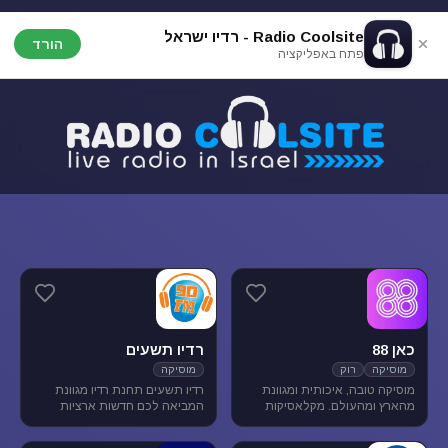
Radio Coolsite - רדיו ישראל
הורד
פתח באפליקציה
כאן 88
רדיו תשעים
מוסיקה
רוק
מוסיקה
מוסיקה טובה, איכותית ומגוונת
רדיו תשעים תחנת רדיו מגוונת
מהארץ ומהעולם. מקלאסיקות
המביאה לכם חדשות ארציות
הרוק הגדולות, דרך יוצרים החדשים
ומקומיות לצד תכניות ספורט
בארץ ובעולם ועד ג'אז, אלטרנטיב,
ופנאי וכמובן מוסיקה מגוונת