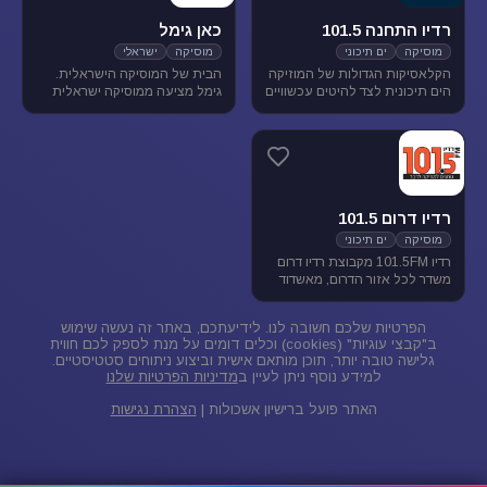
רדיו התחנה 101.5
כאן גימל
מוסיקה
ים תיכוני
מוסיקה
ישראלי
הקלאסיקות הגדולות של המוזיקה
הבית של המוסיקה הישראלית.
הים תיכונית לצד להיטים עכשוויים
גימל מציעה ממוסיקה ישראלית
בטעם של פעם. התחנה משדרת
מגוונת בכל שעות היום, ומעניקה
בתדר 101.5 באיזור הצפון.
במה ליוצרים ואמנים ותיקים
ישראלים, לצד חשיפת אמנים
צעירים בתחילת דרכם.
רדיו דרום 101.5
מוסיקה
ים תיכוני
רדיו 101.5FM מקבוצת רדיו דרום
משדר לכל אזור הדרום, מאשדוד
ועד פאתי אילת. ברדיו 101.5
מוזיקה ישראלית ים-תיכונית.
הפרטיות שלכם חשובה לנו. לידיעתכם, באתר זה נעשה שימוש
ב"קבצי עוגיות" (cookies) וכלים דומים על מנת לספק לכם חווית
גלישה טובה יותר, תוכן מותאם אישית וביצוע ניתוחים סטטיסטיים.
למידע נוסף ניתן לעיין ב
מדיניות הפרטיות שלנו
האתר פועל ברישיון אשכולות |
הצהרת נגישות