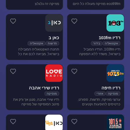
eco99fm מוזיקה מעולה כל היום
מוזיקה זה גלגלצ
רדיו 103fm
כאן ב
אקטואליה
בידור
חדשות
אקטואליה
רדיו 103fm, הרדיו המוביל
תחנת האקטואליה המובילה
בישראל, משדר ללא הפסקה
בישראל, מביאה לכם את כל
תוכניות אקטואליה וייעוץ, בידור
העדכונים מהשטח, התחקירים
וסאטירה, עם מיטב המגישים
והפרשנויות, של האירועים שעל
והעיתונאים
סדר היום הישראלי.
רדיו חיפה
רדיו שירי אהבה
מוסיקה
אזורי
מוסיקה
ערוצי מוזיקה, חדשות, ספורט,
רדיו שירי אהבה, מנגן אך ורק את
כרטיסים להופעות וקטעים
מיטב המוסיקה של מוזיקה
נבחרים מתכניות רדיו חיפה.
רומנטית לועזית . מיטב הזמרים
והלהקות הטובות של שנות ה-80-
90 מושמעים עד היום