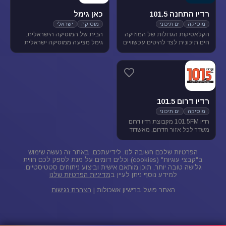
רדיו התחנה 101.5
כאן גימל
מוסיקה
ים תיכוני
מוסיקה
ישראלי
הקלאסיקות הגדולות של המוזיקה
הבית של המוסיקה הישראלית.
הים תיכונית לצד להיטים עכשוויים
גימל מציעה ממוסיקה ישראלית
בטעם של פעם. התחנה משדרת
מגוונת בכל שעות היום, ומעניקה
בתדר 101.5 באיזור הצפון.
במה ליוצרים ואמנים ותיקים
ישראלים, לצד חשיפת אמנים
צעירים בתחילת דרכם.
רדיו דרום 101.5
מוסיקה
ים תיכוני
רדיו 101.5FM מקבוצת רדיו דרום
משדר לכל אזור הדרום, מאשדוד
ועד פאתי אילת. ברדיו 101.5
מוזיקה ישראלית ים-תיכונית.
הפרטיות שלכם חשובה לנו. לידיעתכם, באתר זה נעשה שימוש
ב"קבצי עוגיות" (cookies) וכלים דומים על מנת לספק לכם חווית
גלישה טובה יותר, תוכן מותאם אישית וביצוע ניתוחים סטטיסטיים.
למידע נוסף ניתן לעיין ב
מדיניות הפרטיות שלנו
האתר פועל ברישיון אשכולות |
הצהרת נגישות