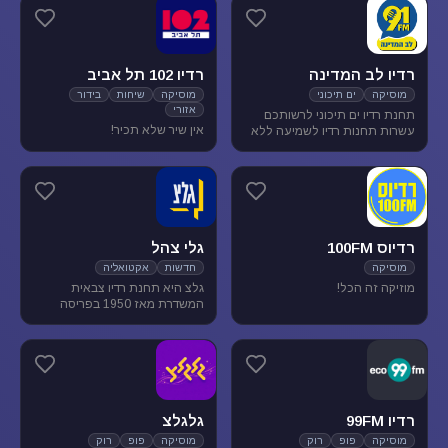
מוסיקת עולם ובלוז.
להנאת המאזינים
רדיו לב המדינה
רדיו 102 תל אביב
מוסיקה
ים תיכוני
מוסיקה
שיחות
בידור
אזורי
תחנת רדיו ים תיכוני לרשותכם
אין שיר שלא תכיר!
עשרות תחנות רדיו לשמיעה ללא
הגבלה של זמן, נוסטלגיה, מוסיקה
ים תיכונית, מוסיקה לפי שפות
רדיוס 100FM
גלי צהל
מוסיקה
חדשות
אקטואליה
מוזיקה זה הכל!
גלצ היא תחנת רדיו צבאית
המשדרת מאז 1950 בפריסה
ארצית. שידורנו כוללים יומני
חדשות, תכניות אקטואליה
ותרבות, מוזיקה ועוד.
רדיו 99FM
גלגלצ
מוסיקה
פופ
רוק
מוסיקה
פופ
רוק