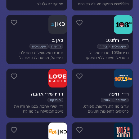
eco99fm מוזיקה מעולה כל היום
מוזיקה זה גלגלצ
רדיו 103fm
כאן ב
אקטואליה
בידור
חדשות
אקטואליה
רדיו 103fm, הרדיו המוביל
תחנת האקטואליה המובילה
בישראל, משדר ללא הפסקה
בישראל, מביאה לכם את כל
תוכניות אקטואליה וייעוץ, בידור
העדכונים מהשטח, התחקירים
וסאטירה, עם מיטב המגישים
והפרשנויות, של האירועים שעל
והעיתונאים
סדר היום הישראלי.
רדיו חיפה
רדיו שירי אהבה
מוסיקה
אזורי
מוסיקה
ערוצי מוזיקה, חדשות, ספורט,
רדיו שירי אהבה, מנגן אך ורק את
כרטיסים להופעות וקטעים
מיטב המוסיקה של מוזיקה
נבחרים מתכניות רדיו חיפה.
רומנטית לועזית . מיטב הזמרים
והלהקות הטובות של שנות ה-80-
90 מושמעים עד היום