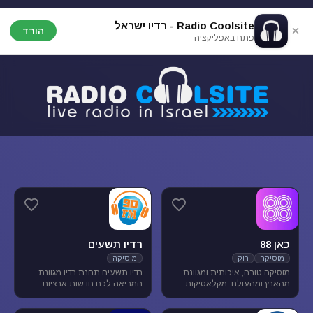
Radio Coolsite - רדיו ישראל
הורד
פתח באפליקציה
כאן 88
רדיו תשעים
מוסיקה
רוק
מוסיקה
מוסיקה טובה, איכותית ומגוונת
רדיו תשעים תחנת רדיו מגוונת
מהארץ ומהעולם. מקלאסיקות
המביאה לכם חדשות ארציות
הרוק הגדולות, דרך יוצרים החדשים
ומקומיות לצד תכניות ספורט
בארץ ובעולם ועד ג'אז, אלטרנטיב,
ופנאי וכמובן מוסיקה מגוונת