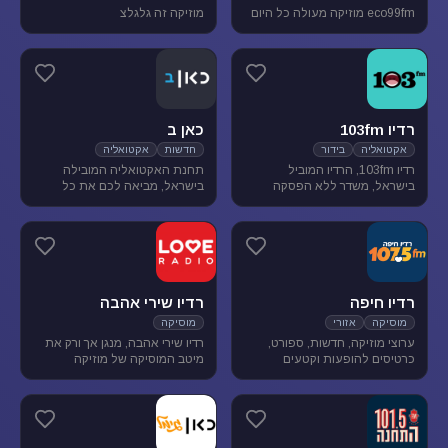
eco99fm מוזיקה מעולה כל היום
מוזיקה זה גלגלצ
רדיו 103fm
כאן ב
אקטואליה
בידור
חדשות
אקטואליה
רדיו 103fm, הרדיו המוביל
תחנת האקטואליה המובילה
בישראל, משדר ללא הפסקה
בישראל, מביאה לכם את כל
תוכניות אקטואליה וייעוץ, בידור
העדכונים מהשטח, התחקירים
וסאטירה, עם מיטב המגישים
והפרשנויות, של האירועים שעל
והעיתונאים
סדר היום הישראלי.
רדיו חיפה
רדיו שירי אהבה
מוסיקה
אזורי
מוסיקה
ערוצי מוזיקה, חדשות, ספורט,
רדיו שירי אהבה, מנגן אך ורק את
כרטיסים להופעות וקטעים
מיטב המוסיקה של מוזיקה
נבחרים מתכניות רדיו חיפה.
רומנטית לועזית . מיטב הזמרים
והלהקות הטובות של שנות ה-80-
90 מושמעים עד היום