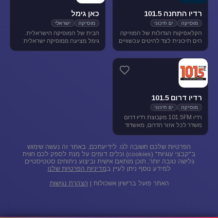
רדיו התחנה 101.5
כאן גימל
מוסיקה
ים תיכוני
מוסיקה
ישראלי
הקלאסיקות הגדולות של המוזיקה
הבית של המוסיקה הישראלית.
הים תיכונית לצד להיטים עכשוויים
גימל מציעה ממוסיקה ישראלית
בטעם של פעם. התחנה משדרת
מגוונת בכל שעות היום, ומעניקה
בתדר 101.5 באיזור הצפון.
במה ליוצרים ואמנים ותיקים
ישראלים, לצד חשיפת אמנים
צעירים בתחילת דרכם.
רדיו דרום 101.5
מוסיקה
ים תיכוני
רדיו 101.5FM מקבוצת רדיו דרום
משדר לכל אזור הדרום, מאשדוד
ועד פאתי אילת. ברדיו 101.5
מוזיקה ישראלית ים-תיכונית.
הפרטיות שלכם חשובה לנו. לידיעתכם, באתר זה נעשה שימוש
ב"קבצי עוגיות" (cookies) וכלים דומים על מנת לספק לכם חווית
גלישה טובה יותר, תוכן מותאם אישית וביצוע ניתוחים סטטיסטיים.
למידע נוסף ניתן לעיין ב
מדיניות הפרטיות שלנו
האתר פועל ברישיון אשכולות |
הצהרת נגישות