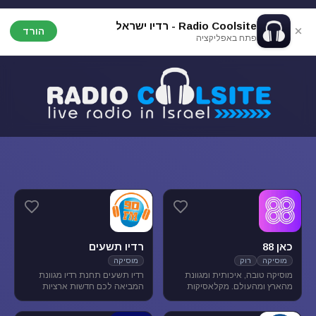
Radio Coolsite - רדיו ישראל
הורד
פתח באפליקציה
כאן 88
רדיו תשעים
מוסיקה
רוק
מוסיקה
מוסיקה טובה, איכותית ומגוונת
רדיו תשעים תחנת רדיו מגוונת
מהארץ ומהעולם. מקלאסיקות
המביאה לכם חדשות ארציות
הרוק הגדולות, דרך יוצרים החדשים
ומקומיות לצד תכניות ספורט
בארץ ובעולם ועד ג'אז, אלטרנטיב,
ופנאי וכמובן מוסיקה מגוונת