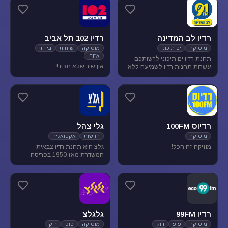
מוסיקת עולם ובלוז.
להנאת המאזינים
רדיו לב המדינה
רדיו 102 תל אביב
מוסיקה
ים תיכוני
מוסיקה
שיחות
בידור
אזורי
תחנת רדיו ים תיכוני לרשותכם
אין שיר שלא תכיר!
עשרות תחנות רדיו לשמיעה ללא
הגבלה של זמן, נוסטלגיה, מוסיקה
ים תיכונית, מוסיקה לפי שפות
רדיוס 100FM
גלי צהל
מוסיקה
חדשות
אקטואליה
מוזיקה זה הכל!
גלצ היא תחנת רדיו צבאית
המשדרת מאז 1950 בפריסה
ארצית. שידורנו כוללים יומני
חדשות, תכניות אקטואליה
ותרבות, מוזיקה ועוד.
רדיו 99FM
גלגלצ
מוסיקה
פופ
רוק
מוסיקה
פופ
רוק