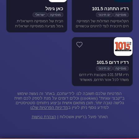
רדיו התחנה 101.5
כאן גימל
מוסיקה
ים תיכוני
מוסיקה
ישראלי
הקלאסיקות הגדולות של המוזיקה
הבית של המוסיקה הישראלית.
הים תיכונית לצד להיטים עכשוויים
גימל מציעה ממוסיקה ישראלית
בטעם של פעם. התחנה משדרת
מגוונת בכל שעות היום, ומעניקה
בתדר 101.5 באיזור הצפון.
במה ליוצרים ואמנים ותיקים
ישראלים, לצד חשיפת אמנים
צעירים בתחילת דרכם.
רדיו דרום 101.5
מוסיקה
ים תיכוני
רדיו 101.5FM מקבוצת רדיו דרום
משדר לכל אזור הדרום, מאשדוד
ועד פאתי אילת. ברדיו 101.5
מוזיקה ישראלית ים-תיכונית.
הפרטיות שלכם חשובה לנו. לידיעתכם, באתר זה נעשה שימוש
ב"קבצי עוגיות" (cookies) וכלים דומים על מנת לספק לכם חווית
גלישה טובה יותר, תוכן מותאם אישית וביצוע ניתוחים סטטיסטיים.
למידע נוסף ניתן לעיין ב
מדיניות הפרטיות שלנו
האתר פועל ברישיון אשכולות |
הצהרת נגישות