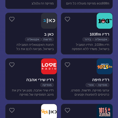
eco99fm מוזיקה מעולה כל היום
מוזיקה זה גלגלצ
רדיו 103fm
כאן ב
אקטואליה
בידור
חדשות
אקטואליה
רדיו 103fm, הרדיו המוביל
תחנת האקטואליה המובילה
בישראל, משדר ללא הפסקה
בישראל, מביאה לכם את כל
תוכניות אקטואליה וייעוץ, בידור
העדכונים מהשטח, התחקירים
וסאטירה, עם מיטב המגישים
והפרשנויות, של האירועים שעל
והעיתונאים
סדר היום הישראלי.
רדיו חיפה
רדיו שירי אהבה
מוסיקה
אזורי
מוסיקה
ערוצי מוזיקה, חדשות, ספורט,
רדיו שירי אהבה, מנגן אך ורק את
כרטיסים להופעות וקטעים
מיטב המוסיקה של מוזיקה
נבחרים מתכניות רדיו חיפה.
רומנטית לועזית . מיטב הזמרים
והלהקות הטובות של שנות ה-80-
90 מושמעים עד היום