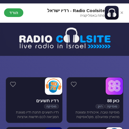
Radio Coolsite - רדיו ישראל
הורד
פתח באפליקציה
כאן 88
רדיו תשעים
מוסיקה
רוק
מוסיקה
מוסיקה טובה, איכותית ומגוונת
רדיו תשעים תחנת רדיו מגוונת
מהארץ ומהעולם. מקלאסיקות
המביאה לכם חדשות ארציות
הרוק הגדולות, דרך יוצרים החדשים
ומקומיות לצד תכניות ספורט
בארץ ובעולם ועד ג'אז, אלטרנטיב,
ופנאי וכמובן מוסיקה מגוונת