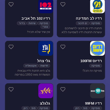
מוסיקת עולם ובלוז.
להנאת המאזינים
רדיו לב המדינה
רדיו 102 תל אביב
מוסיקה
ים תיכוני
מוסיקה
שיחות
בידור
אזורי
תחנת רדיו ים תיכוני לרשותכם
אין שיר שלא תכיר!
עשרות תחנות רדיו לשמיעה ללא
הגבלה של זמן, נוסטלגיה, מוסיקה
ים תיכונית, מוסיקה לפי שפות
רדיוס 100FM
גלי צהל
מוסיקה
חדשות
אקטואליה
מוזיקה זה הכל!
גלצ היא תחנת רדיו צבאית
המשדרת מאז 1950 בפריסה
ארצית. שידורנו כוללים יומני
חדשות, תכניות אקטואליה
ותרבות, מוזיקה ועוד.
רדיו 99FM
גלגלצ
מוסיקה
פופ
רוק
מוסיקה
פופ
רוק