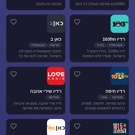
eco99fm מוזיקה מעולה כל היום
מוזיקה זה גלגלצ
רדיו 103fm
כאן ב
אקטואליה
בידור
חדשות
אקטואליה
רדיו 103fm, הרדיו המוביל
תחנת האקטואליה המובילה
בישראל, משדר ללא הפסקה
בישראל, מביאה לכם את כל
תוכניות אקטואליה וייעוץ, בידור
העדכונים מהשטח, התחקירים
וסאטירה, עם מיטב המגישים
והפרשנויות, של האירועים שעל
והעיתונאים
סדר היום הישראלי.
רדיו חיפה
רדיו שירי אהבה
מוסיקה
אזורי
מוסיקה
ערוצי מוזיקה, חדשות, ספורט,
רדיו שירי אהבה, מנגן אך ורק את
כרטיסים להופעות וקטעים
מיטב המוסיקה של מוזיקה
נבחרים מתכניות רדיו חיפה.
רומנטית לועזית . מיטב הזמרים
והלהקות הטובות של שנות ה-80-
90 מושמעים עד היום