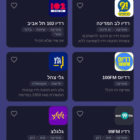
מוסיקת עולם ובלוז.
להנאת המאזינים
רדיו לב המדינה
רדיו 102 תל אביב
מוסיקה
ים תיכוני
מוסיקה
שיחות
בידור
אזורי
תחנת רדיו ים תיכוני לרשותכם
אין שיר שלא תכיר!
עשרות תחנות רדיו לשמיעה ללא
הגבלה של זמן, נוסטלגיה, מוסיקה
ים תיכונית, מוסיקה לפי שפות
רדיוס 100FM
גלי צהל
מוסיקה
חדשות
אקטואליה
מוזיקה זה הכל!
גלצ היא תחנת רדיו צבאית
המשדרת מאז 1950 בפריסה
ארצית. שידורנו כוללים יומני
חדשות, תכניות אקטואליה
ותרבות, מוזיקה ועוד.
רדיו 99FM
גלגלצ
מוסיקה
פופ
רוק
מוסיקה
פופ
רוק