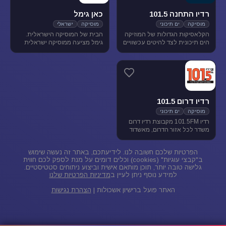
רדיו התחנה 101.5
כאן גימל
מוסיקה
ים תיכוני
מוסיקה
ישראלי
הקלאסיקות הגדולות של המוזיקה
הבית של המוסיקה הישראלית.
הים תיכונית לצד להיטים עכשוויים
גימל מציעה ממוסיקה ישראלית
בטעם של פעם. התחנה משדרת
מגוונת בכל שעות היום, ומעניקה
בתדר 101.5 באיזור הצפון.
במה ליוצרים ואמנים ותיקים
ישראלים, לצד חשיפת אמנים
צעירים בתחילת דרכם.
רדיו דרום 101.5
מוסיקה
ים תיכוני
רדיו 101.5FM מקבוצת רדיו דרום
משדר לכל אזור הדרום, מאשדוד
ועד פאתי אילת. ברדיו 101.5
מוזיקה ישראלית ים-תיכונית.
הפרטיות שלכם חשובה לנו. לידיעתכם, באתר זה נעשה שימוש
ב"קבצי עוגיות" (cookies) וכלים דומים על מנת לספק לכם חווית
גלישה טובה יותר, תוכן מותאם אישית וביצוע ניתוחים סטטיסטיים.
למידע נוסף ניתן לעיין ב
מדיניות הפרטיות שלנו
האתר פועל ברישיון אשכולות |
הצהרת נגישות