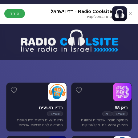
Radio Coolsite - רדיו ישראל
הורד
פתח באפליקציה
כאן 88
רדיו תשעים
מוסיקה
רוק
מוסיקה
מוסיקה טובה, איכותית ומגוונת
רדיו תשעים תחנת רדיו מגוונת
מהארץ ומהעולם. מקלאסיקות
המביאה לכם חדשות ארציות
הרוק הגדולות, דרך יוצרים החדשים
ומקומיות לצד תכניות ספורט
בארץ ובעולם ועד ג'אז, אלטרנטיב,
ופנאי וכמובן מוסיקה מגוונת