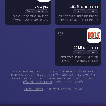
רדיו התחנה 101.5
כאן גימל
מוסיקה
ים תיכוני
מוסיקה
ישראלי
הקלאסיקות הגדולות של המוזיקה
הבית של המוסיקה הישראלית.
הים תיכונית לצד להיטים עכשוויים
גימל מציעה ממוסיקה ישראלית
בטעם של פעם. התחנה משדרת
מגוונת בכל שעות היום, ומעניקה
בתדר 101.5 באיזור הצפון.
במה ליוצרים ואמנים ותיקים
ישראלים, לצד חשיפת אמנים
צעירים בתחילת דרכם.
רדיו דרום 101.5
מוסיקה
ים תיכוני
רדיו 101.5FM מקבוצת רדיו דרום
משדר לכל אזור הדרום, מאשדוד
ועד פאתי אילת. ברדיו 101.5
מוזיקה ישראלית ים-תיכונית.
הפרטיות שלכם חשובה לנו. לידיעתכם, באתר זה נעשה שימוש
ב"קבצי עוגיות" (cookies) וכלים דומים על מנת לספק לכם חווית
גלישה טובה יותר, תוכן מותאם אישית וביצוע ניתוחים סטטיסטיים.
למידע נוסף ניתן לעיין ב
מדיניות הפרטיות שלנו
האתר פועל ברישיון אשכולות |
הצהרת נגישות