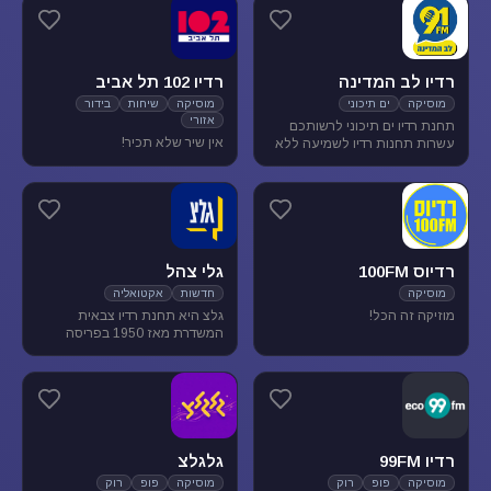
מוסיקת עולם ובלוז.
להנאת המאזינים
רדיו לב המדינה
רדיו 102 תל אביב
מוסיקה
ים תיכוני
מוסיקה
שיחות
בידור
אזורי
תחנת רדיו ים תיכוני לרשותכם
אין שיר שלא תכיר!
עשרות תחנות רדיו לשמיעה ללא
הגבלה של זמן, נוסטלגיה, מוסיקה
ים תיכונית, מוסיקה לפי שפות
רדיוס 100FM
גלי צהל
מוסיקה
חדשות
אקטואליה
מוזיקה זה הכל!
גלצ היא תחנת רדיו צבאית
המשדרת מאז 1950 בפריסה
ארצית. שידורנו כוללים יומני
חדשות, תכניות אקטואליה
ותרבות, מוזיקה ועוד.
רדיו 99FM
גלגלצ
מוסיקה
פופ
רוק
מוסיקה
פופ
רוק