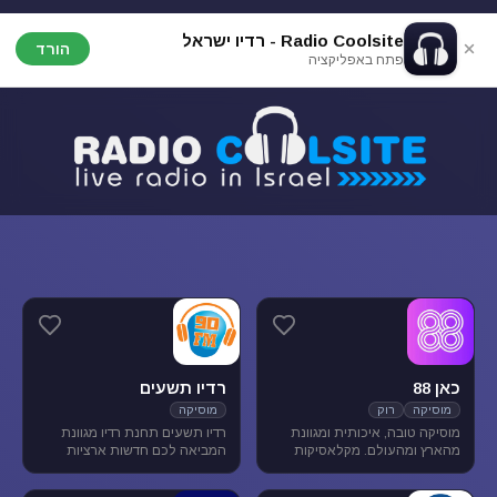
Radio Coolsite - רדיו ישראל
הורד
פתח באפליקציה
כאן 88
רדיו תשעים
מוסיקה
רוק
מוסיקה
מוסיקה טובה, איכותית ומגוונת
רדיו תשעים תחנת רדיו מגוונת
מהארץ ומהעולם. מקלאסיקות
המביאה לכם חדשות ארציות
הרוק הגדולות, דרך יוצרים החדשים
ומקומיות לצד תכניות ספורט
בארץ ובעולם ועד ג'אז, אלטרנטיב,
ופנאי וכמובן מוסיקה מגוונת