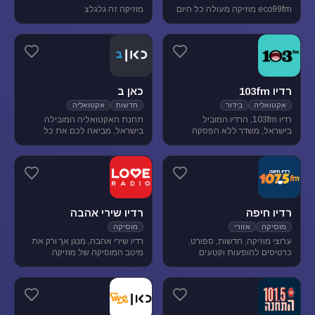
eco99fm מוזיקה מעולה כל היום
מוזיקה זה גלגלצ
רדיו 103fm
כאן ב
אקטואליה
בידור
חדשות
אקטואליה
רדיו 103fm, הרדיו המוביל
תחנת האקטואליה המובילה
בישראל, משדר ללא הפסקה
בישראל, מביאה לכם את כל
תוכניות אקטואליה וייעוץ, בידור
העדכונים מהשטח, התחקירים
וסאטירה, עם מיטב המגישים
והפרשנויות, של האירועים שעל
והעיתונאים
סדר היום הישראלי.
רדיו חיפה
רדיו שירי אהבה
מוסיקה
אזורי
מוסיקה
ערוצי מוזיקה, חדשות, ספורט,
רדיו שירי אהבה, מנגן אך ורק את
כרטיסים להופעות וקטעים
מיטב המוסיקה של מוזיקה
נבחרים מתכניות רדיו חיפה.
רומנטית לועזית . מיטב הזמרים
והלהקות הטובות של שנות ה-80-
90 מושמעים עד היום